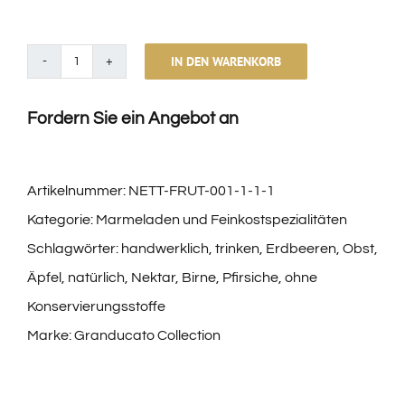
IN DEN WARENKORB
Nettare
di
Fordern Sie ein Angebot an
Mela
Biologico
Borgunto
Artikelnummer:
NETT-FRUT-001-1-1-1
–
Kategorie:
Marmeladen und Feinkostspezialitäten
100%
Schlagwörter:
handwerklich
,
trinken
,
Erdbeeren
,
Obst
,
Frutta
Äpfel
,
natürlich
,
Nektar
,
Birne
,
Pfirsiche
,
ohne
Toscana
Konservierungsstoffe
|
Marke:
Granducato Collection
Succhi
Naturali