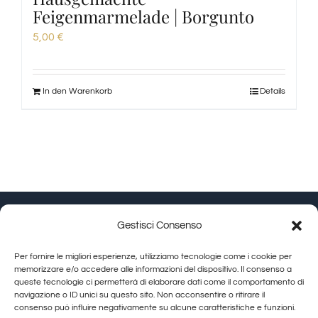
Feigenmarmelade | Borgunto
5,00
€
In den Warenkorb
Details
Gestisci Consenso
Granducato Gestioni srl | P.IVA 02215630514 |
Per fornire le migliori esperienze, utilizziamo tecnologie come i cookie per
Calamandrei-Straße 145 Arezzo (AR) |
Cookie Policy
|
memorizzare e/o accedere alle informazioni del dispositivo. Il consenso a
queste tecnologie ci permetterà di elaborare dati come il comportamento di
Privacy Policy
navigazione o ID unici su questo sito. Non acconsentire o ritirare il
consenso può influire negativamente su alcune caratteristiche e funzioni.
Toggle