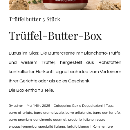
Verkostungen
Trüffelbutter 3 Stück
Weinprobe
Trüffel-Butter-Box
Blogs
Luxus im Glas: Die Buttercreme mit Bianchetto-Trüffel
und weißem Trüffel, hergestellt aus Rohstoffen
Kontakte
kontrollierter Herkunft, eignet sich ideal zum Verfeinern
Ihrer Gerichte oder als edles Geschenk.
Amazon
Die Box enthält 3 Teile.
Ebay
By
admin
|
Mai 14th, 2025
|
Categories:
Box e Degustazioni
|
Tags:
burro al tartufo
,
burro aromatizzato
,
burro artigianale
,
burro con tartufo
,
burro premium
,
condimento gourmet
,
prodotto italiano
,
regalo
enogastronomico
,
specialità italiana
,
tartufo bianco
|
Kommentare