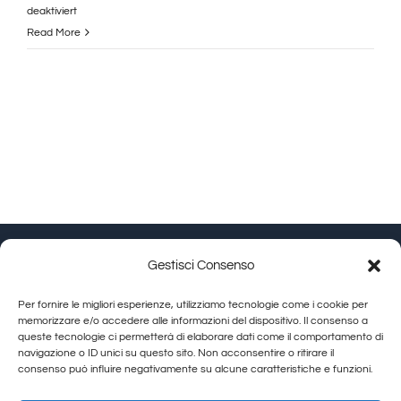
für
deaktiviert
Burro
Read More
al
Tartufo
3
pezzi
Gestisci Consenso
Granducato Gestioni srl | P.IVA 02215630514 |
Per fornire le migliori esperienze, utilizziamo tecnologie come i cookie per
Calamandrei-Straße 145 Arezzo (AR) |
Cookie Policy
|
memorizzare e/o accedere alle informazioni del dispositivo. Il consenso a
queste tecnologie ci permetterà di elaborare dati come il comportamento di
Privacy Policy
navigazione o ID unici su questo sito. Non acconsentire o ritirare il
consenso può influire negativamente su alcune caratteristiche e funzioni.
Toggle
Navigation