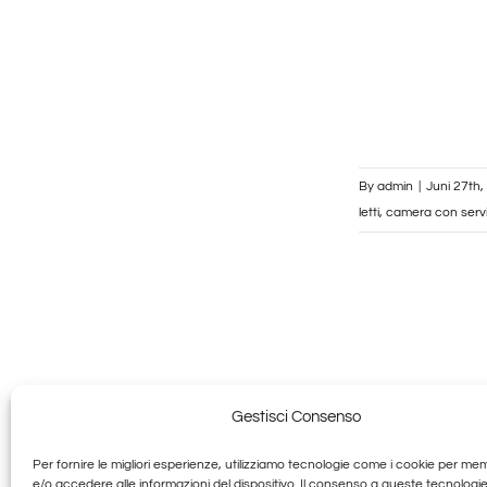
By
admin
|
Juni 27th,
letti
,
camera con serviz
Gestisci Consenso
Per fornire le migliori esperienze, utilizziamo tecnologie come i cookie per me
Granducato G
e/o accedere alle informazioni del dispositivo. Il consenso a queste tecnologie