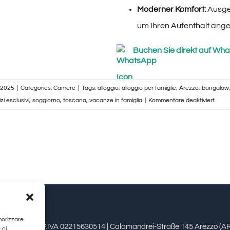
Moderner Komfort:
Ausges
um Ihren Aufenthalt ang
Buchen Sie direkt auf Wh
 2025
|
Categories:
Camere
|
Tags:
alloggio
,
alloggio per famiglie
,
Arezzo
,
bungalow
für
i esclusivi
,
soggiorno
,
toscana
,
vacanze in famiglia
|
Kommentare deaktiviert
Bung
Famil
–
Viovil
Agri
Arez
|
Gran
Colle
morizzare
estioni srl | P.IVA 02215630514 | Calamandrei-Straße 145 Arezzo (AR)
 ci