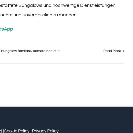
tattete Bungalows und hochwertige Dienstleistungen,
enehm und unvergesslich zu machen.
atsApp
,
bungalow familiare
,
camera con due
Read More
alow
iare
las
campeggio
zo
ducato
ction
 |
Cookie Policy
|
Privacy Policy