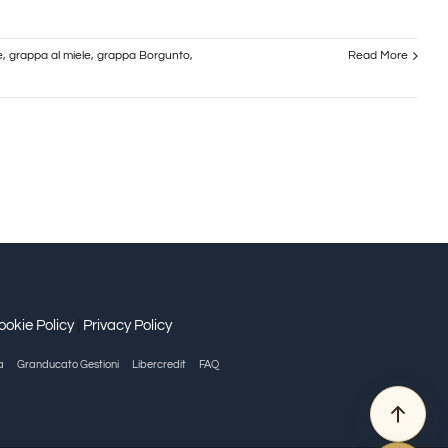
e
,
grappa al miele
,
grappa Borgunto
,
Read More
ookie Policy
|
Privacy Policy
a
Granducato Gestioni
Libercredit
FAQ