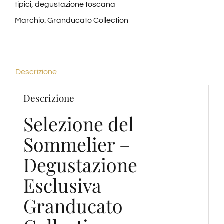
Arezzo
tipici
,
degustazione toscana
|
Marchio:
Granducato Collection
Granducato
Collection
quantità
Descrizione
Descrizione
Selezione del
Sommelier –
Degustazione
Esclusiva
Granducato