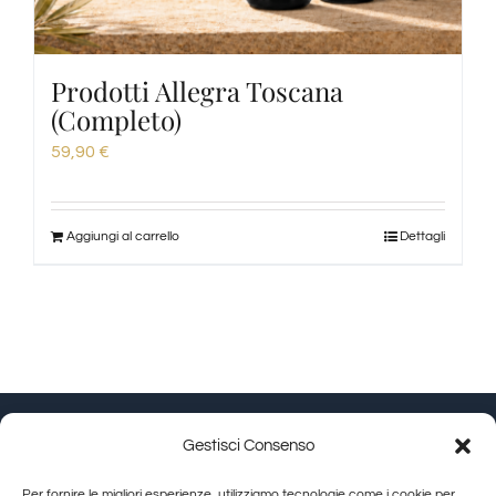
Prodotti Allegra Toscana
(Completo)
59,90
€
Aggiungi al carrello
Dettagli
Gestisci Consenso
Granducato Gestioni srl | P.IVA 02215630514 | Via
Per fornire le migliori esperienze, utilizziamo tecnologie come i cookie per