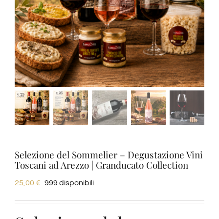
Degustazioni
Servizi
Wine Tasting
Blog
Contatti
Selezione del Sommelier – Degustazione Vini
Toscani ad Arezzo | Granducato Collection
Amazon
25,00
€
999 disponibili
Ebay