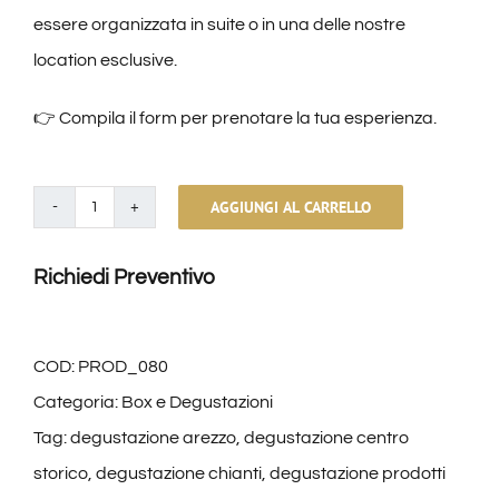
essere organizzata in suite o in una delle nostre
location esclusive.
👉 Compila il form per prenotare la tua esperienza.
AGGIUNGI AL CARRELLO
Selezione
del
Richiedi Preventivo
Sommelier
–
Degustazione
COD:
PROD_080
Vini
Categoria:
Box e Degustazioni
Toscani
Tag:
degustazione arezzo
,
degustazione centro
ad
storico
,
degustazione chianti
,
degustazione prodotti