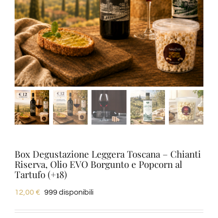
Degustazioni
Servizi
Wine Tasting
Blog
Contatti
Box Degustazione Leggera Toscana – Chianti
Riserva, Olio EVO Borgunto e Popcorn al
Tartufo (+18)
Amazon
12,00
€
999 disponibili
Ebay