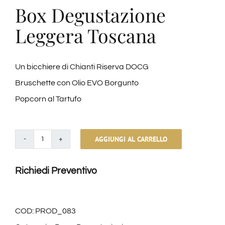
Box Degustazione
Leggera Toscana
Un bicchiere di Chianti Riserva DOCG
Bruschette con Olio EVO Borgunto
Popcorn al Tartufo
AGGIUNGI AL CARRELLO
Box
Degustazione
Richiedi Preventivo
Leggera
Toscana
–
COD:
PROD_083