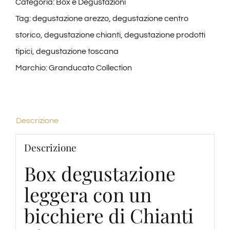
Chianti
Categoria:
Box e Degustazioni
Riserva,
Tag:
degustazione arezzo
,
degustazione centro
Olio
storico
,
degustazione chianti
,
degustazione prodotti
EVO
tipici
,
degustazione toscana
Borgunto
Marchio:
Granducato Collection
e
Popcorn
al
Descrizione
Tartufo
Descrizione
(+18)
Box degustazione
quantità
leggera con un
bicchiere di Chianti