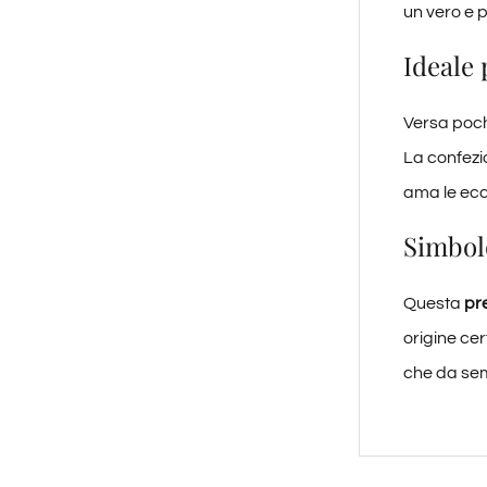
un vero e 
Ideale 
Versa poc
La confez
ama le ecce
Simbolo
Questa
pr
origine cer
che da se