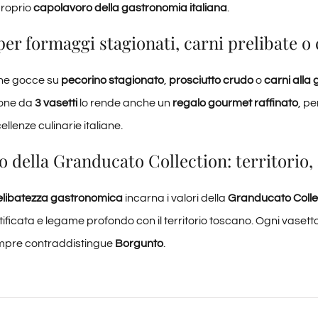
proprio
capolavoro della gastronomia italiana
.
per formaggi stagionati, carni prelibate 
he gocce su
pecorino stagionato
,
prosciutto crudo
o
carni alla g
ione da
3 vasetti
lo rende anche un
regalo gourmet raffinato
, pe
llenze culinarie italiane.
 della Granducato Collection: territorio, a
elibatezza gastronomica
incarna i valori della
Granducato Colle
tificata e legame profondo con il territorio toscano. Ogni vasett
mpre contraddistingue
Borgunto
.