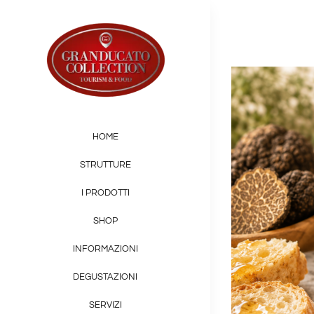
Salta
al
contenuto
HOME
STRUTTURE
I PRODOTTI
SHOP
INFORMAZIONI
DEGUSTAZIONI
SERVIZI