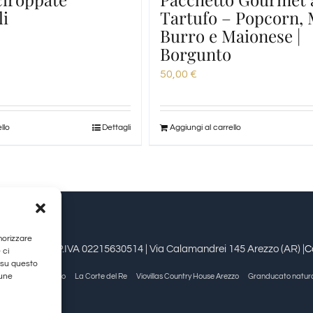
li
Tartufo – Popcorn, 
Burro e Maionese |
Borgunto
50,00
€
llo
Dettagli
Aggiungi al carrello
morizzare
estioni srl | P.IVA 02215630514 | Via Calamandrei 145 Arezzo (AR) |
C
 ci
 su questo
cune
Allegra Viareggio
La Corte del Re
Viovillas Country House Arezzo
Granducato natur