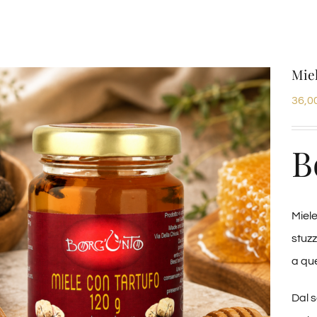
Miel
36,0
B
Miele
stuzz
a que
Dal s