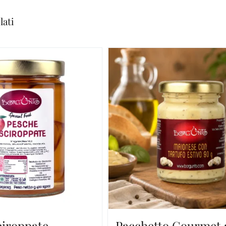
lati
ciroppate
Pacchetto Gourmet 