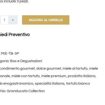
x include 3 pezzi.
AGGIUNGI AL CARRELLO
Miele
al
iedi Preventivo
Tartufo
3
pezzi
:
MIE-TB-3P
quantità
goria:
Box e Degustazioni
condimento gourmet
,
dolce gourmet
,
miele al tartufo
,
miele
ianale
,
miele con tartufo
,
miele premium
,
prodotto italiano
,
lo enogastronomico
,
specialità italiana
,
tartufo bianco
hio:
Granducato Collection