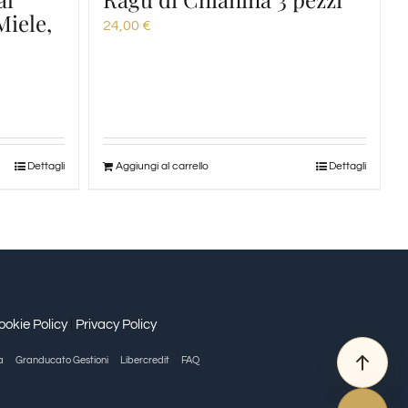
Miele,
24,00
€
Dettagli
Aggiungi al carrello
Dettagli
ookie Policy
|
Privacy Policy
a
Granducato Gestioni
Libercredit
FAQ