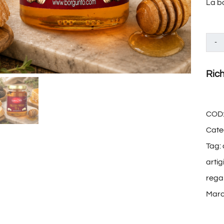
La bo
Rich
COD
Cate
Tag:
artig
rega
Marc