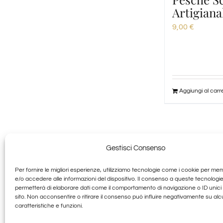
Artigiana
9,00
€
Aggiungi al carre
Gestisci Consenso
Per fornire le migliori esperienze, utilizziamo tecnologie come i cookie per me
Granducato G
e/o accedere alle informazioni del dispositivo. Il consenso a queste tecnologie
permetterà di elaborare dati come il comportamento di navigazione o ID unici
sito. Non acconsentire o ritirare il consenso può influire negativamente su al
Allegra Toscana Arezzo
caratteristiche e funzioni.