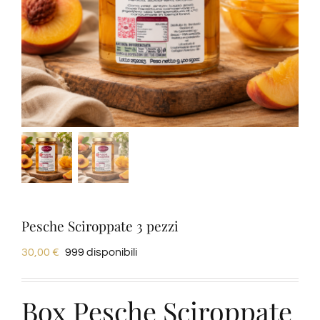
Degustazioni
Servizi
Wine Tasting
Blog
Contatti
Pesche Sciroppate 3 pezzi
30,00
€
999 disponibili
Amazon
Box Pesche Sciroppate
Ebay