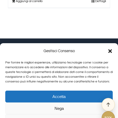
Aggiungi al carrello
Dettagli
Gestisci Consenso
Granducato Gestioni srl | P.IVA 02215630514 | Via
Per fornire le migliori esperienze, utilizziamo tecnologie come i cookie per
Calamandrei 145 Arezzo (AR) |
Cookie Policy
|
Privacy
memorizzare e/o accedere alle informazioni del dispositivo. Il consenso a
queste tecnologie ci permetterà di elaborare dati come il comportamento di
Policy
navigazione o ID unici su questo sito. Non acconsentire o ritirare il
consenso può influire negativamente su alcune caratteristiche e funzioni.
Toggle
Navigation
Allegra Toscana Arezzo
Accetta
Allegra Viareggio
Nega
La Corte del Re
© Copyright 2012 - 2026 | GranDucatoCollection | All Rights Reserved
Viovillas Country House Arezzo
BOOK