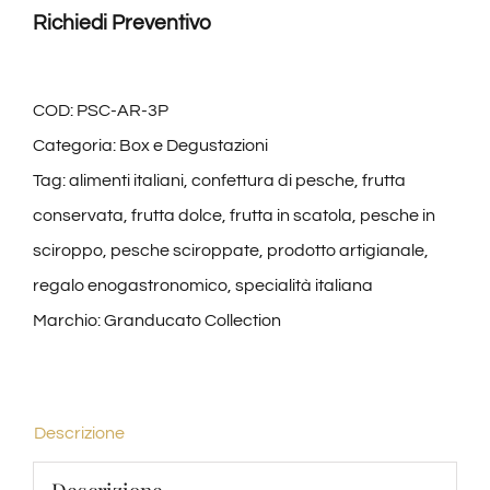
Sciroppate
Richiedi Preventivo
3
pezzi
quantità
COD:
PSC-AR-3P
Categoria:
Box e Degustazioni
Tag:
alimenti italiani
,
confettura di pesche
,
frutta
conservata
,
frutta dolce
,
frutta in scatola
,
pesche in
sciroppo
,
pesche sciroppate
,
prodotto artigianale
,
regalo enogastronomico
,
specialità italiana
Marchio:
Granducato Collection
Descrizione