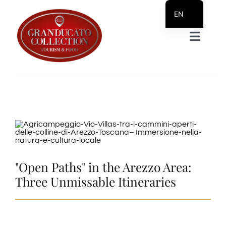
Skip
EN
to
IT_IT
Toggle
content
DE
Naviga
PL
HOME
RU
SV
Facilities
Prodotti Servizi
"Open Paths" in the Arezzo Area:
Shop
Three Unmissable Itineraries
Information