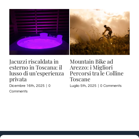
Jacuzzi riscaldata in
Mountain Bike ad
Il 
esterno in Toscana: il
Arezzo: i Migliori
Fra
ents
lusso di un’esperienza
Percorsi tra le Colline
Da 
privata
Toscane
San
Dicembre 16th, 2025
|
0
Luglio 5th, 2025
|
0 Comments
Lugli
Comments