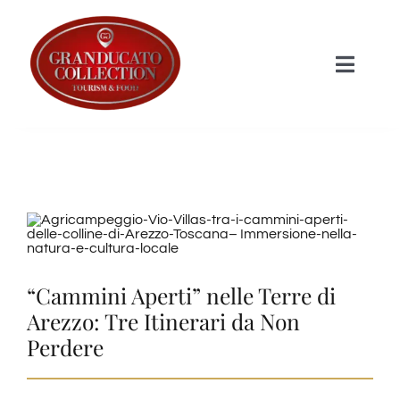
Salta
al
Toggle
contenuto
Naviga
HOME
STRUTTURE
I Prodotti
“Cammini Aperti” nelle Terre di
Shop
Arezzo: Tre Itinerari da Non
Perdere
Informazioni