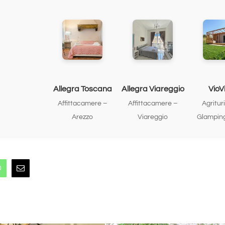
Allegra Toscana
Allegra Viareggio
VioVi
Affittacamere –
Affittacamere –
Agritur
Arezzo
Viareggio
Glamping