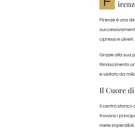
F
irenz
Firenze è una dell
successivamente 
cipressi e uliveti.
Grazie alla sua 
Rinascimento uno
e visitato da mili
Il Cuore d
Il centro storico
trovano i princi
mete imperdibili p