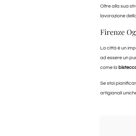
Oltre alla sua str
lavorazione dell
Firenze Ogg
La città è un imp
ad essere un pun
come la
bistecca
Se stai pianifica
artigianali unic