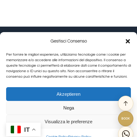
Gestisci Consenso
Granducato Gestioni srl | P.IVA 02215630514 |
Per fornire le migliori esperienze, utilizziamo tecnologie come i cookie per
Calamandrei-Straße 145 Arezzo (AR) |
Cookie Policy
|
memorizzare e/o accedere alle informazioni del dispositivo. Il consenso a
queste tecnologie ci permetterà di elaborare dati come il comportamento di
Privacy Policy
navigazione o ID unici su questo sito. Non acconsentire o ritirare il
consenso può influire negativamente su alcune caratteristiche e funzioni.
Toggle
Navigation
Allegra Toscana Arezzo
Akzeptieren
Allegra Viareggio
Nega
La Corte del Re
© Copyright 2012 - 2026 | GranDucatoCollection | All Rights Reserved
Viovillas Country House Arezzo
BOOK
Visualizza le preferenze
Granducato natura
IT
Granducato Gestioni
Cookie Policy
Privacy Policy