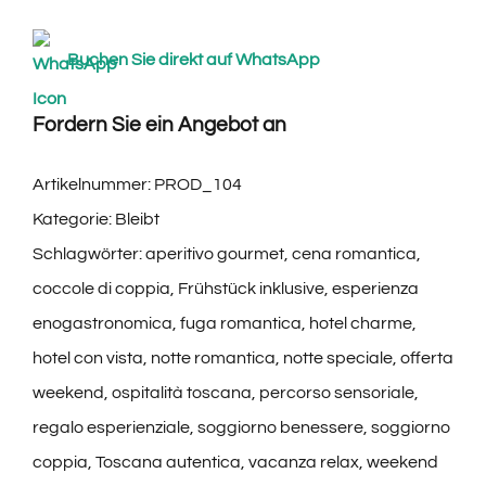
Buchen Sie direkt auf WhatsApp
Fordern Sie ein Angebot an
Artikelnummer:
PROD_104
Kategorie:
Bleibt
Schlagwörter:
aperitivo gourmet
,
cena romantica
,
coccole di coppia
,
Frühstück inklusive
,
esperienza
enogastronomica
,
fuga romantica
,
hotel charme
,
hotel con vista
,
notte romantica
,
notte speciale
,
offerta
weekend
,
ospitalità toscana
,
percorso sensoriale
,
regalo esperienziale
,
soggiorno benessere
,
soggiorno
coppia
,
Toscana autentica
,
vacanza relax
,
weekend