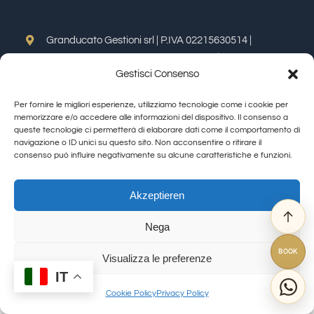
Verkostungen
Granducato Gestioni srl | P.IVA 02215630514 |
Calamandrei-Straße 145 Arezzo (AR) |
Cookie Policy
|
Weinprobe
Gestisci Consenso
Privacy Policy
Toggle
Per fornire le migliori esperienze, utilizziamo tecnologie come i cookie per
Navigation
Blogs
memorizzare e/o accedere alle informazioni del dispositivo. Il consenso a
Allegra Toscana Arezzo
queste tecnologie ci permetterà di elaborare dati come il comportamento di
navigazione o ID unici su questo sito. Non acconsentire o ritirare il
Allegra Viareggio
consenso può influire negativamente su alcune caratteristiche e funzioni.
Kontakte
La Corte del Re
© Copyright 2012 - 2026 | GranDucatoCollection | All Rights Reserved
Viovillas Country House Arezzo
Akzeptieren
Amazon
Granducato natura
Nega
Granducato Gestioni
Ebay
BOOK
Libercredit
Visualizza le preferenze
IT
FAQ
Cookie Policy
Privacy Policy