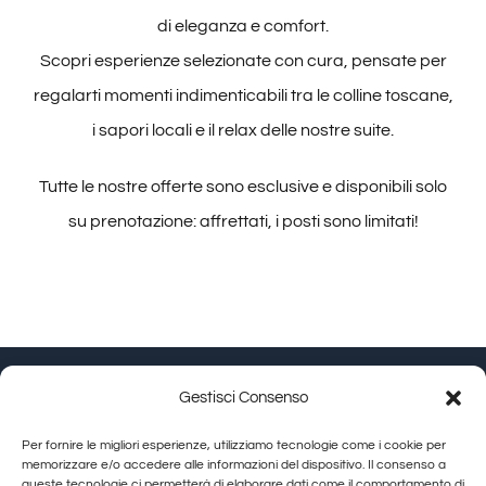
di eleganza e comfort.
Degustazioni
Scopri esperienze selezionate con cura, pensate per
regalarti momenti indimenticabili tra le colline toscane,
Servizi
i sapori locali e il relax delle nostre suite.
Wine Tasting
Tutte le nostre offerte sono esclusive e disponibili solo
su prenotazione: affrettati, i posti sono limitati!
Blog
Contatti
Amazon
Gestisci Consenso
Granducato Gestioni srl | P.IVA 02215630514 | Via
Per fornire le migliori esperienze, utilizziamo tecnologie come i cookie per
Calamandrei 145 Arezzo (AR) |
Cookie Policy
|
Privacy
Ebay
memorizzare e/o accedere alle informazioni del dispositivo. Il consenso a
queste tecnologie ci permetterà di elaborare dati come il comportamento di