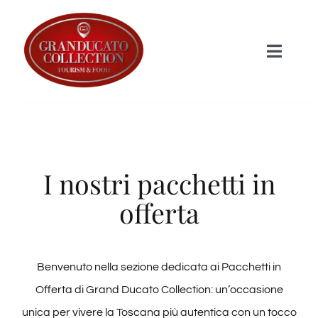
Salta
al
Toggle
contenuto
Naviga
HOME
STRUTTURE
I nostri pacchetti in
offerta
I Prodotti
Shop
Benvenuto nella sezione dedicata ai Pacchetti in
Offerta di Grand Ducato Collection: un’occasione
Informazioni
unica per vivere la Toscana più autentica con un tocco