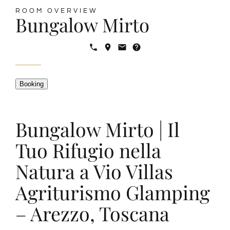
ROOM OVERVIEW
Bungalow Mirto
Degustazioni
Servizi
Booking
Wine Tasting
Blog
Bungalow Mirto | Il
Tuo Rifugio nella
Contatti
Natura a Vio Villas
Agriturismo Glamping
Amazon
– Arezzo, Toscana
Ebay