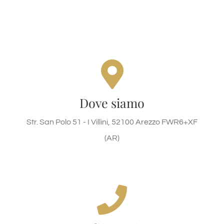
Str. San Polo 51 - I Villini, 52100
Arezzo FWR6+XF (AR)
Str. San Polo 51 - I Villini, 52100 Arezzo FWR6+XF
Dove siamo
(AR)
Str. San Polo 51 - I Villini, 52100 Arezzo FWR6+XF
(AR)
DOVE SIAMO
Chiamaci oggi!
+393772539581