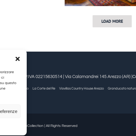
LOAD MORE
morizzare
estioni srl | P.IVA 02215630514 | Via Calamandrei 145 Arezzo (AR) |
C
 ci
 su questo
cune
Allegra Viareggio
La Corte del Re
Viovillas Country House Arezzo
Granducato natur
referenze
26 | GranDucatoCollection | All Rights Reserved