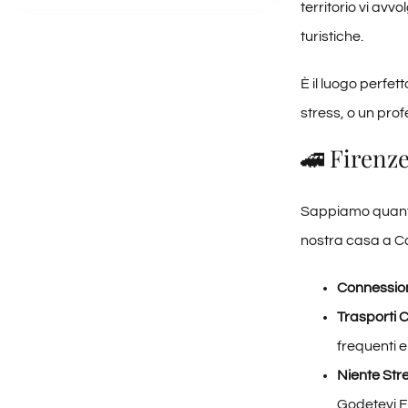
territorio vi avv
turistiche.
È il luogo perfet
stress, o un prof
🚄 Firenze
Sappiamo quanto 
nostra casa a Ca
Connessio
Trasporti 
frequenti e
Niente Str
Godetevi Fi