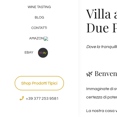
Villa
WINE TASTING
BLOG
Due P
CONTATTI
AMAZON
Dove la tranquill
EBAY
🌿 Benvenu
Shop Prodotti Tipici
Immaginate di sve
certezza di pote
+39 377 253 9581
La nostra casa