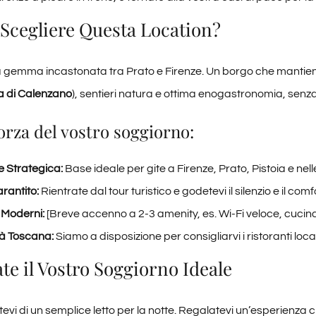
 Scegliere Questa Location?
gemma incastonata tra Prato e Firenze. Un borgo che mantiene i
 di Calenzano
), sentieri natura e ottima enogastronomia, senza la
forza del vostro soggiorno:
e Strategica:
Base ideale per gite a Firenze, Prato, Pistoia e nell
rantito:
Rientrate dal tour turistico e godetevi il silenzio e il com
 Moderni:
[Breve accenno a 2-3 amenity, es. Wi-Fi veloce, cucina
tà Toscana:
Siamo a disposizione per consigliarvi i ristoranti locali
te il Vostro Soggiorno Ideale
i di un semplice letto per la notte. Regalatevi un’esperienza che