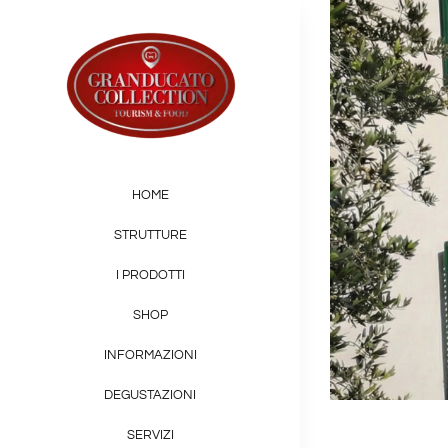
Salta
al
contenuto
HOME
STRUTTURE
I PRODOTTI
SHOP
INFORMAZIONI
DEGUSTAZIONI
SERVIZI