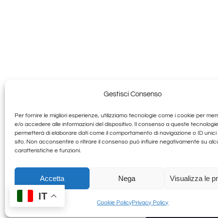
Gestisci Consenso
Per fornire le migliori esperienze, utilizziamo tecnologie come i cookie per me
Granducato G
e/o accedere alle informazioni del dispositivo. Il consenso a queste tecnologie
permetterà di elaborare dati come il comportamento di navigazione o ID unici
sito. Non acconsentire o ritirare il consenso può influire negativamente su al
Allegra Toscana Arezzo
caratteristiche e funzioni.
Accetta
Nega
Visualizza le p
IT
© Copyright 2012 - 20
Cookie Policy
Privacy Policy