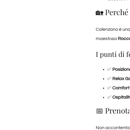
🏡 Perché
Calenzano è una 
maestosa
Rocca
I punti di 
✅
Posizion
✅
Relax Ga
✅
Comfort
✅
Ospitali
📅 Prenota
Non accontentatev