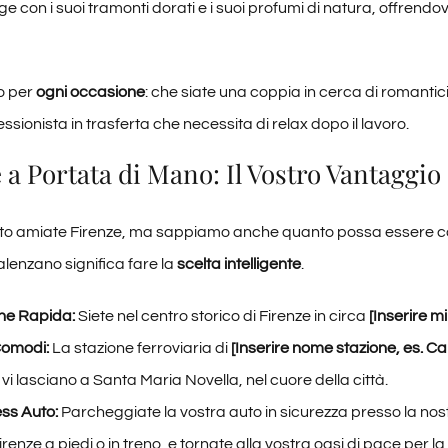
olge con i suoi tramonti dorati e i suoi profumi di natura, offren
to per
ogni occasione
: che siate una coppia in cerca di romanti
essionista in trasferta che necessita di relax dopo il lavoro.
 a Portata di Mano: Il Vostro Vantaggio
amiate Firenze, ma sappiamo anche quanto possa essere complic
lenzano significa fare la
scelta intelligente
.
ne Rapida:
Siete nel centro storico di Firenze in circa
[Inserire mi
Comodi:
La stazione ferroviaria di
[Inserire nome stazione, es. C
 vi lasciano a Santa Maria Novella, nel cuore della città.
ess Auto:
Parcheggiate la vostra auto in sicurezza presso la nostra
renze a piedi o in treno, e tornate alla vostra oasi di pace per la