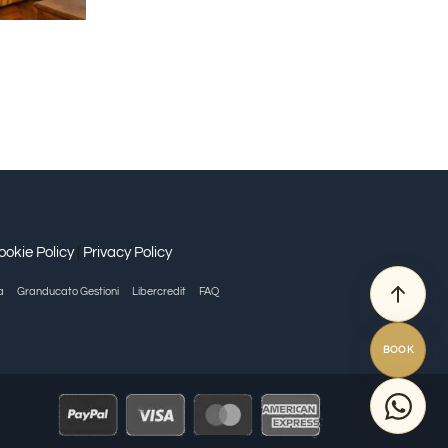
ookie Policy
|
Privacy Policy
a
Granducato Gestioni
Libercredit
FAQ
BOOK