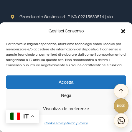
Degustazioni
Granducato Gestioni srl | P.IVA 02215630514 | Via
Calamandrei 145 Arezzo (AR) |
Cookie Policy
|
Privacy
Servizi
Gestisci Consenso
Policy
Toggle
Per fornire le migliori esperienze, utilizziamo tecnologie come i cookie per
Navigation
Wine Tasting
memorizzare e/o accedere alle informazioni del dispositivo. Il consenso a
Allegra Toscana Arezzo
queste tecnologie ci permetterà di elaborare dati come il comportamento di
navigazione o ID unici su questo sito. Non acconsentire o ritirare il
Allegra Viareggio
consenso può influire negativamente su alcune caratteristiche e funzioni.
Blog
La Corte del Re
© Copyright 2012 - 2026 | GranDucatoCollection | All Rights Reserved
Viovillas Country House Arezzo
Accetta
Contatti
Granducato natura
Nega
Granducato Gestioni
BOOK
Libercredit
Amazon
Visualizza le preferenze
IT
FAQ
Cookie Policy
Privacy Policy
Ebay