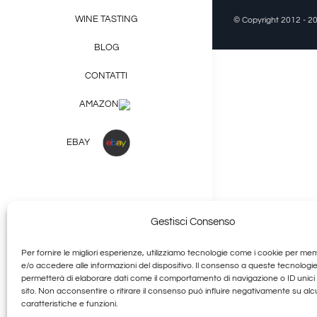
WINE TASTING
© Copyright 2012 - 20
BLOG
CONTATTI
AMAZON
EBAY
Gestisci Consenso
Shop Prodotti Tipici
Per fornire le migliori esperienze, utilizziamo tecnologie come i cookie per me
e/o accedere alle informazioni del dispositivo. Il consenso a queste tecnologie
+39 377 253 9581
permetterà di elaborare dati come il comportamento di navigazione o ID unici
sito. Non acconsentire o ritirare il consenso può influire negativamente su al
caratteristiche e funzioni.