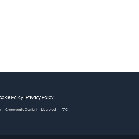
ookie Policy
|
Privacy Policy
a
Granducato Gestioni
Libercredit
FAQ