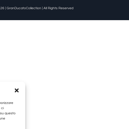
26 | GranDucatoCollection | All Rights Reserved
morizzare
 ci
 su questo
cune