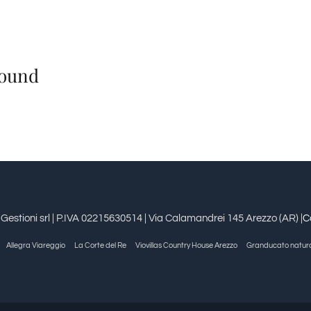
Found
estioni srl | P.IVA 02215630514 | Via Calamandrei 145 Arezzo (AR) |
C
Allegra Viareggio
La Corte del Re
Viovillas Country House Arezzo
Granducato natur