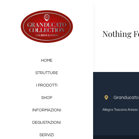
Salta
al
contenuto
Nothing 
HOME
STRUTTURE
I PRODOTTI
Granducato G
SHOP
Allegra Toscana Arezzo
INFORMAZIONI
DEGUSTAZIONI
SERVIZI