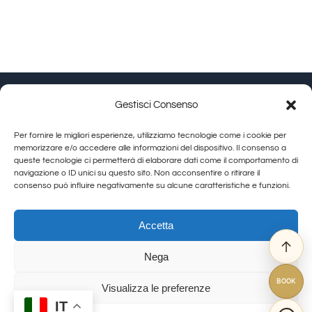
Gestisci Consenso
Granducato Gestioni srl | P.IVA 02215630514 | Via
Per fornire le migliori esperienze, utilizziamo tecnologie come i cookie per
Calamandrei 145 Arezzo (AR) |
Cookie Policy
|
Privacy
memorizzare e/o accedere alle informazioni del dispositivo. Il consenso a
queste tecnologie ci permetterà di elaborare dati come il comportamento di
Policy
navigazione o ID unici su questo sito. Non acconsentire o ritirare il
consenso può influire negativamente su alcune caratteristiche e funzioni.
Toggle
Navigation
Allegra Toscana Arezzo
Accetta
Allegra Viareggio
Nega
La Corte del Re
© Copyright 2012 - 2026 | GranDucatoCollection | All Rights Reserved
Viovillas Country House Arezzo
BOOK
Visualizza le preferenze
Granducato natura
IT