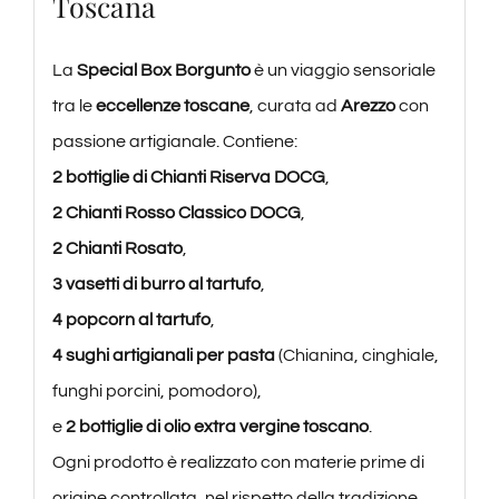
Toscana
La
Special Box Borgunto
è un viaggio sensoriale
tra le
eccellenze toscane
, curata ad
Arezzo
con
passione artigianale. Contiene:
2 bottiglie di Chianti Riserva DOCG
,
2 Chianti Rosso Classico DOCG
,
2 Chianti Rosato
,
3 vasetti di burro al tartufo
,
4 popcorn al tartufo
,
4 sughi artigianali per pasta
(Chianina, cinghiale,
funghi porcini, pomodoro),
e
2 bottiglie di olio extra vergine toscano
.
Ogni prodotto è realizzato con materie prime di
origine controllata, nel rispetto della tradizione