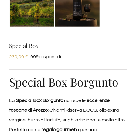
Degustazioni
Servizi
Special Box
Wine Tasting
230,00
€
999 disponibili
Blog
Special Box Borgunto
Contatti
La
Special Box Borgunto
riunisce le
eccellenze
Amazon
toscane di Arezzo
: Chianti Riserva DOCG, olio extra
vergine, burro al tartufo, sughi artigianali e molto altro.
Perfetta come
regalo gourmet
o per una
Ebay