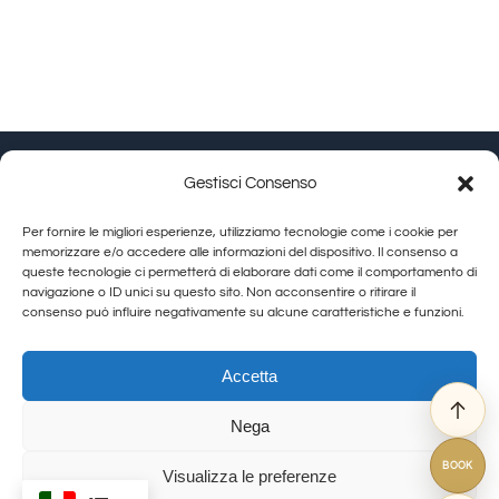
Gestisci Consenso
Granducato Gestioni srl | P.IVA 02215630514 | Via
Per fornire le migliori esperienze, utilizziamo tecnologie come i cookie per
Calamandrei 145 Arezzo (AR) |
Cookie Policy
|
Privacy
memorizzare e/o accedere alle informazioni del dispositivo. Il consenso a
queste tecnologie ci permetterà di elaborare dati come il comportamento di
Policy
navigazione o ID unici su questo sito. Non acconsentire o ritirare il
consenso può influire negativamente su alcune caratteristiche e funzioni.
Toggle
Navigation
Allegra Toscana Arezzo
Accetta
Allegra Viareggio
Nega
La Corte del Re
© Copyright 2012 - 2026 | GranDucatoCollection | All Rights Reserved
Viovillas Country House Arezzo
BOOK
Visualizza le preferenze
Granducato natura