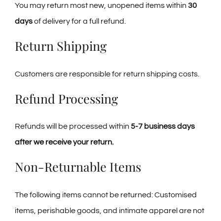
You may return most new, unopened items within
30
Degustazioni
days
of delivery for a full refund.
Return Shipping
Servizi
Customers are responsible for return shipping costs.
Wine Tasting
Refund Processing
Blog
Refunds will be processed within
5-7 business days
after we receive your return.
Contatti
Non-Returnable Items
Amazon
The following items cannot be returned: Customised
items, perishable goods, and intimate apparel are not
Ebay