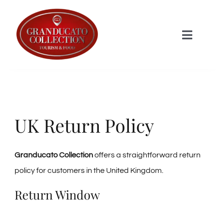
Salta
al
Toggle
contenuto
Naviga
HOME
STRUTTURE
UK Return Policy
I Prodotti
Granducato Collection
offers a straightforward return
Shop
policy for customers in the United Kingdom.
Return Window
Informazioni