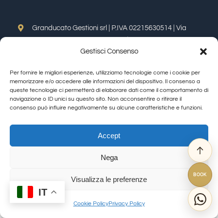
Tastings
Granducato Gestioni srl | P.IVA 02215630514 | Via
Calamandrei 145 Arezzo (AR) |
Cookie Policy
|
Privacy
Wine Tasting
Gestisci Consenso
Policy
Toggle
Per fornire le migliori esperienze, utilizziamo tecnologie come i cookie per
Navigation
Blog
memorizzare e/o accedere alle informazioni del dispositivo. Il consenso a
Allegra Toscana Arezzo
queste tecnologie ci permetterà di elaborare dati come il comportamento di
navigazione o ID unici su questo sito. Non acconsentire o ritirare il
Allegra Viareggio
consenso può influire negativamente su alcune caratteristiche e funzioni.
Contacts
La Corte del Re
© Copyright 2012 - 2026 | GranDucatoCollection | All Rights Reserved
Viovillas Country House Arezzo
Accept
Amazon
Granducato natura
Nega
Granducato Gestioni
Ebay
BOOK
Libercredit
Visualizza le preferenze
IT
FAQ
Cookie Policy
Privacy Policy