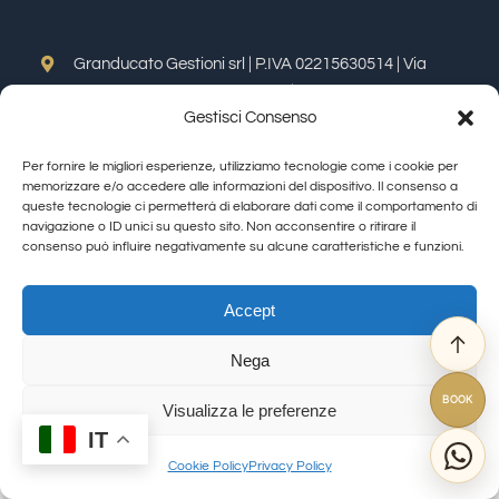
Tastings
Granducato Gestioni srl | P.IVA 02215630514 | Via
Calamandrei 145 Arezzo (AR) |
Cookie Policy
|
Privacy
Wine Tasting
Gestisci Consenso
Policy
Toggle
Per fornire le migliori esperienze, utilizziamo tecnologie come i cookie per
Navigation
Blog
memorizzare e/o accedere alle informazioni del dispositivo. Il consenso a
Allegra Toscana Arezzo
queste tecnologie ci permetterà di elaborare dati come il comportamento di
navigazione o ID unici su questo sito. Non acconsentire o ritirare il
Allegra Viareggio
consenso può influire negativamente su alcune caratteristiche e funzioni.
Contacts
La Corte del Re
© Copyright 2012 - 2026 | GranDucatoCollection | All Rights Reserved
Viovillas Country House Arezzo
Accept
Amazon
Granducato natura
Nega
Granducato Gestioni
Ebay
BOOK
Libercredit
Visualizza le preferenze
IT
FAQ
Cookie Policy
Privacy Policy