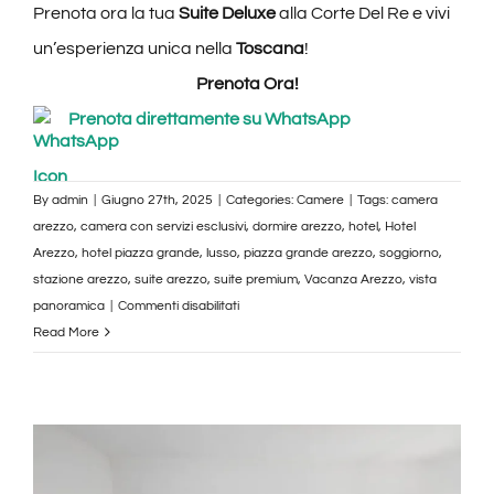
Prenota ora la tua
Suite Deluxe
alla Corte Del Re e vivi
un’esperienza unica nella
Toscana
!
Prenota Ora!
Prenota direttamente su WhatsApp
By
admin
|
Giugno 27th, 2025
|
Categories:
Camere
|
Tags:
camera
arezzo
,
camera con servizi esclusivi
,
dormire arezzo
,
hotel
,
Hotel
Arezzo
,
hotel piazza grande
,
lusso
,
piazza grande arezzo
,
soggiorno
,
stazione arezzo
,
suite arezzo
,
suite premium
,
Vacanza Arezzo
,
vista
su
panoramica
|
Commenti disabilitati
Suite
Read More
Deluxe
Corte
del
Re
–
Centro