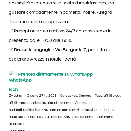
possibilità di prenotare la nostra
breakfast box
, da
gustare comodamente in camera. Inoltre, Allegra
Toscana mette a disposizione:
✅
Reception virtuale attiva 24/7
con assistenza in
presenza dalle 10:00 alle 19:30
✅
Deposito bagagli in Via Borgunto 7
, perfetto per
esplorare Arezzo in totale libertà
Prenota direttamente su WhatsApp
By
admin
|
Giugno 27th, 2025
|
Categories:
Camere
|
Tags:
affitti brevi
,
affitti transitori
,
alloggio
,
alloggio premium
,
Arezzo
,
bedandbreakfastarezzo
,
camera con servizi esclusivi
,
guest house
,
hotel
,
lusso
,
shortlets
,
stazione arezzo
,
suite
,
toscana
|
Commenti
su
disabilitati
Suite
Read More