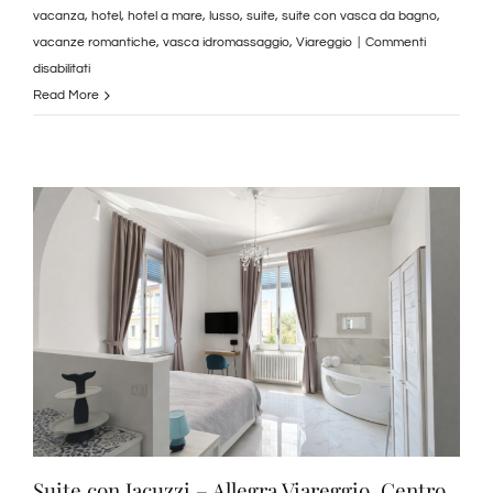
vacanza
,
hotel
,
hotel a mare
,
lusso
,
suite
,
suite con vasca da bagno
,
vacanze romantiche
,
vasca idromassaggio
,
Viareggio
|
Commenti
su
disabilitati
Suite
Read More
Bath
Tub
–
Allegra
Viareggio,
Centro
Storico
|
Granducato
Collection
Suite con Jacuzzi – Allegra Viareggio, Centro