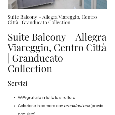
Degustazioni
Suite Balcony – Allegra Viareggio, Centro
Città | Granducato Collection
Servizi
Suite Balcony – Allegra
Wine Tasting
Viareggio, Centro Città
| Granducato
Blog
Collection
Contatti
Servizi
Amazon
WiFi gratuito in tutta la struttura
Colazione in camera con
breakfast box
(previo
Ebay
acquisto)