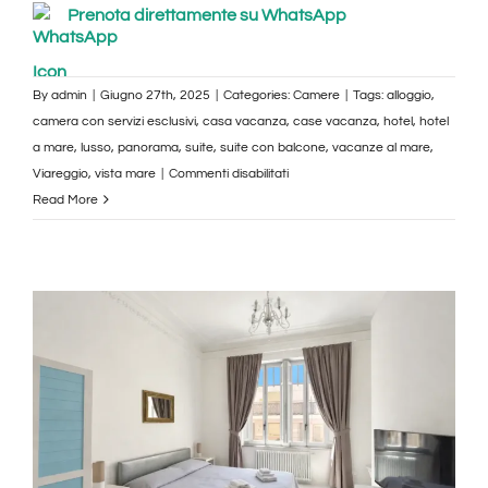
Prenota direttamente su WhatsApp
By
admin
|
Giugno 27th, 2025
|
Categories:
Camere
|
Tags:
alloggio
,
camera con servizi esclusivi
,
casa vacanza
,
case vacanza
,
hotel
,
hotel
a mare
,
lusso
,
panorama
,
suite
,
suite con balcone
,
vacanze al mare
,
su
Viareggio
,
vista mare
|
Commenti disabilitati
Suite
Read More
Balcony
–
Allegra
Viareggio,
Centro
Città
|
Granducato
Collection