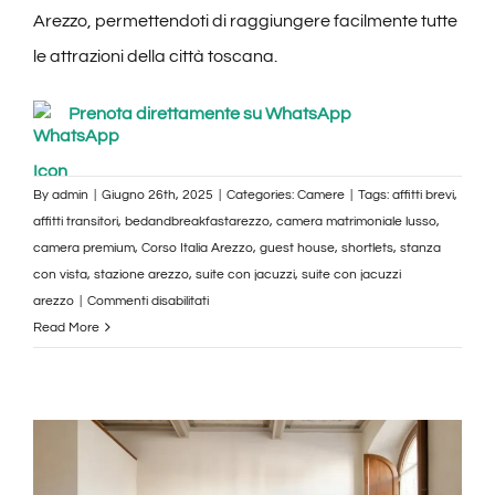
Arezzo, permettendoti di raggiungere facilmente tutte
le attrazioni della città toscana.
Prenota direttamente su WhatsApp
By
admin
|
Giugno 26th, 2025
|
Categories:
Camere
|
Tags:
affitti brevi
,
affitti transitori
,
bedandbreakfastarezzo
,
camera matrimoniale lusso
,
camera premium
,
Corso Italia Arezzo
,
guest house
,
shortlets
,
stanza
con vista
,
stazione arezzo
,
suite con jacuzzi
,
suite con jacuzzi
su
arezzo
|
Commenti disabilitati
Suite
Read More
King
con
Jacuzzi
–
Corso
Italia