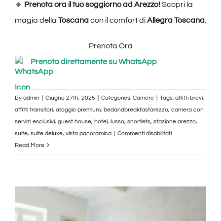
🔹
Prenota ora il tuo soggiorno ad Arezzo!
Scopri la
magia della
Toscana
con il comfort di
Allegra Toscana
.
Prenota Ora
Prenota direttamente su WhatsApp
By
admin
|
Giugno 27th, 2025
|
Categories:
Camere
|
Tags:
affitti brevi
,
affitti transitori
,
alloggio premium
,
bedandbreakfastarezzo
,
camera con
servizi esclusivi
,
guest house
,
hotel
,
lusso
,
shortlets
,
stazione arezzo
,
su
suite
,
suite deluxe
,
vista panoramica
|
Commenti disabilitati
Suite
Read More
Deluxe
–
Corso
Italia
108,
Arezzo