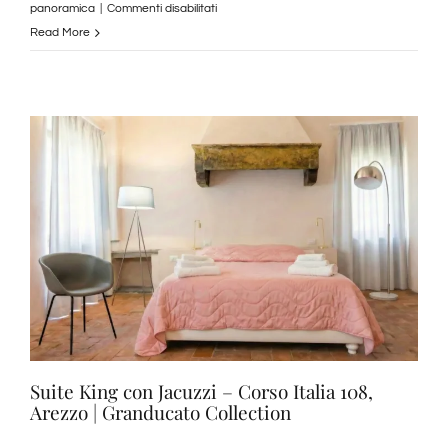
su
panoramica
|
Commenti disabilitati
Suite
Read More
Duplex
–
Allegra
Viareggio,
Centro
Storico
|
Granducato
Collection
Suite King con Jacuzzi – Corso Italia 108,
Arezzo | Granducato Collection