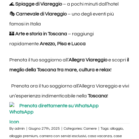
🌊
Spiagge di Viareggio
– a pochi minuti dall’hotel
🎭
Carnevale di Viareggio
– uno degli eventi più
famosi in Italia
🏰
Arte e storia in Toscana
– raggiungi
rapidamente
Arezzo, Pisa e Lucca
Prenota il tuo soggiorno all’
Allegra Viareggio
e scopri
il
meglio della Toscana tra mare, cultura e relax
!
Prenota ora il tuo soggiorno all’Allegra Viareggio e vivi
un’esperienza indimenticabile nella
Toscana
!
Prenota direttamente su WhatsApp
By
admin
|
Giugno 27th, 2025
|
Categories:
Camere
|
Tags:
alloggio
,
alloggio premium
,
camera con servizi esclusivi
,
casa vacanza
,
case