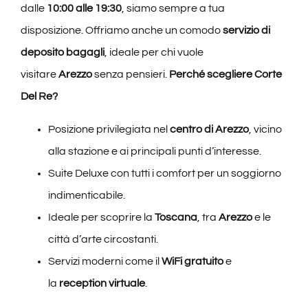
dalle
10:00 alle 19:30
, siamo sempre a tua
disposizione. Offriamo anche un comodo
servizio di
deposito bagagli
, ideale per chi vuole
visitare
Arezzo
senza pensieri.
Perché scegliere Corte
Del Re?
Posizione privilegiata nel
centro di Arezzo
, vicino
alla stazione e ai principali punti d’interesse.
Suite Deluxe con tutti i comfort per un soggiorno
indimenticabile.
Ideale per scoprire la
Toscana
, tra
Arezzo
e le
città d’arte circostanti.
Servizi moderni come il
WiFi gratuito
e
la
reception virtuale
.