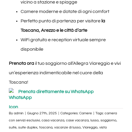
vicino a stazione e spiagge
Camere moderne e dotate di ogni comfort
Perfetto punto di partenza per visitare
la
Toscana, Arezzo e le città d’arte
WiFi gratuito e reception virtuale sempre
disponibile
Prenota ora
il tuo soggiorno all’Allegra Viareggio e vivi
un’esperienza indimenticabile nel cuore della
Toscana!
Prenota direttamente su WhatsApp
By
admin
|
Giugno 27th, 2025
|
Categories:
Camere
|
Tags:
camera
con servizi esclusivi
,
casa vacanza
,
case vacanza
,
lusso
,
soggiorno
,
suite
,
suite duplex
,
toscana
,
vacanze di lusso
,
Viareggio
,
vista