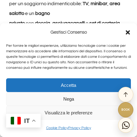
per un soggiorno indimenticabile:
TV
,
minibar
,
area
salotto
e un
bagno
privato
con
doccia
,
asciugacapelli
e
set di cortesia
.
Gestisci Consenso
Ideali per coppie, viaggiatori business o chi cerca un
rifugio elegante nel cuore della Toscana. Un
servizio di
Per fornire le migliori esperienze, utilizziamo tecnologie come i cookie per
memorizzare e/o accedere alle informazioni del dispositivo. Il consenso a
colazione
(previo acquisto della nostra breakfast box),
queste tecnologie ci permetterà di elaborare dati come il comportamento di
da consumare comodamente in camera. Con
navigazione o ID unici su questo sito. Non acconsentire o ritirare il
consenso può influire negativamente su alcune caratteristiche e funzioni.
una
reception virtuale aperta 24 ore su 24
e un servizio
in presenza dalle
10:00 alle 19:30
, siamo sempre a tua
Accetta
disposizione. Offriamo anche un comodo
servizio di
Nega
deposito bagagli
, ideale per chi vuole visitare la città
BOOK
senza preoccupazioni.
Perché scegliere la Corte Del
Visualizza le preferenze
IT
Re?
Cookie Policy
Privacy Policy
Posizione centrale nel
cuore di Arezzo
, vicino alla