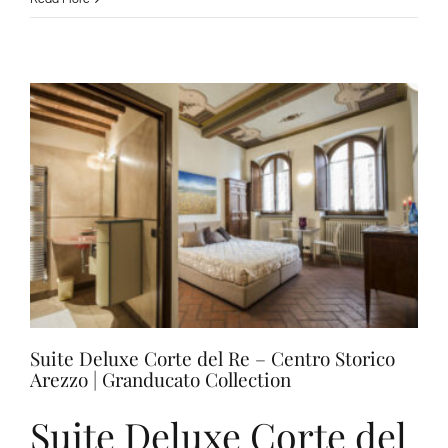
Deluxe
con
Idromassaggio
–
Corso
Italia
114,
Arezzo
|
Granducato
Collection
Suite Deluxe Corte del Re – Centro Storico
Arezzo | Granducato Collection
Suite Deluxe Corte del