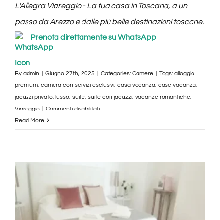
L'Allegra Viareggio - La tua casa in Toscana, a un
passo da Arezzo e dalle più belle destinazioni toscane.
Prenota direttamente su WhatsApp
By
admin
|
Giugno 27th, 2025
|
Categories:
Camere
|
Tags:
alloggio
premium
,
camera con servizi esclusivi
,
casa vacanza
,
case vacanza
,
jacuzzi privato
,
lusso
,
suite
,
suite con jacuzzi
,
vacanze romantiche
,
su
Viareggio
|
Commenti disabilitati
Suite
Read More
con
Jacuzzi
–
Allegra
Viareggio,
Centro
Città
|