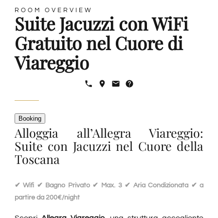
ROOM OVERVIEW
Suite Jacuzzi con WiFi
Degustazioni
Gratuito nel Cuore di
Servizi
Viareggio
Wine Tasting
Blog
Booking
Alloggia all’Allegra Viareggio:
Suite con Jacuzzi nel Cuore della
Contatti
Toscana
Amazon
✔ Wifi ✔ Bagno Privato ✔ Max. 3 ✔ Aria Condizionata ✔ a
partire da 200€/night
Ebay