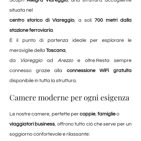
Scopri
Allegra Viareggio
, una struttura accogliente
situata nel
centro storico di Viareggio
, a soli
700 metri dalla
stazione ferroviaria
.
È il punto di partenza ideale per esplorare le
meraviglie della
Toscana
,
da
Viareggio
ad
Arezzo
e oltre.Resta sempre
connesso grazie alla
connessione WiFi gratuita
disponibile in tutta la struttura.
Camere moderne per ogni esigenza
Le nostre camere, perfette per
coppie
,
famiglie
o
viaggiatori business
, offrono tutto ciò che serve per un
soggiorno confortevole e rilassante: