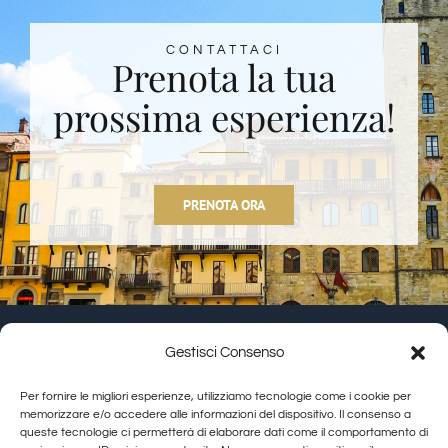
CONTATTACI
Prenota la tua
prossima esperienza!
PRENOTA ORA
Gestisci Consenso
Granducato Gestioni srl | P.IVA 02215630514 | Via
Per fornire le migliori esperienze, utilizziamo tecnologie come i cookie per
Calamandrei 145 Arezzo (AR) |
Cookie Policy
|
Privacy
memorizzare e/o accedere alle informazioni del dispositivo. Il consenso a
queste tecnologie ci permetterà di elaborare dati come il comportamento di
Policy